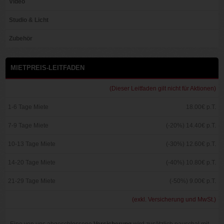
Video
Studio & Licht
Zubehör
MIETPREIS-LEITFADEN
(Dieser Leitfaden gilt nicht für Aktionen)
1-6 Tage Miete
18.00€ p.T.
7-9 Tage Miete
(-20%) 14.40€ p.T.
10-13 Tage Miete
(-30%) 12.60€ p.T.
14-20 Tage Miete
(-40%) 10.80€ p.T.
21-29 Tage Miete
(-50%) 9.00€ p.T.
(exkl. Versicherung und MwSt.)
Eine von uns abgeschlossene
Versicherung
wird zusätzlich pauschal mit