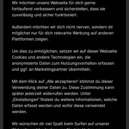
Wir möchten unsere Webseite für dich gerne
fortlaufend verbessern und sicherstellen, dass sie
Für hochwertige Bilder, die beeindrucken
zuverlässig und sicher funktioniert.
Speziallinsen ermöglichen höchste Bildqualität über den gesamten
Brennweitenbereich mit reduzierten sichtbaren Verzeichnungen. Die ASC-
Vergütung (Advance Air Sphere Coating) reduziert Linsenreflexionen und
Außerdem möchten wir dich nicht nerven, sondern dir
Streulicht bei Aufnahmen unter unvorhersehbaren Außenlichtbedingungen.
möglichst nur für dich relevante Werbung auf anderen
Plattformen zeigen.
Großer Brennweitenbereich mit konstanter Lichtstärke
Bei konstanter Lichtstärke von 1:4 können Sie sich schnell zwischen
Um dies zu ermöglichen, setzen wir auf dieser Webseite
Weitwinkel, Standard und mittlerem Tele bewegen.
Cookies und andere Technologien ein, die
anonymisierte Daten zum Nutzungsverhalten erfassen
Gestochen scharfe Aufnahmen, selbst bei wenig Licht
und ggf. an Marketingpartner übermitteln.
Der Bildstabilisator reduziert die Gefahr von Verwacklungsunschärfen und
ermöglicht so bis zu vier Stufen längere Belichtungszeiten.
Mit dem Klick auf „Alle akzeptieren“ stimmst du dieser
Verwendung deiner Daten zu. Diese Zustimmung kann
Vielseitiger Einsatz bei Videoaufnahmen
später jederzeit widerrufen werden. Unter
Das EF 24-105mm 1:4L IS II USM eignet sich für Foto- wie für
„Einstellungen“ findest du weitere Informationen, welche
Videoaufnahmen und bietet im kompakten Paket einen idealen
Daten erfasst werden und wofür diese verwendet
Brennweitenbereich für die verschiedensten Motive. Der moderne
werden.
Autofokus ermöglicht weiche, professionell wirkende Fokusübergänge,
eine praktisch geräuschlose Fokussierung und eine ruhige
Wir wünschen dir viel Spaß beim Surfen auf unserer
Schärfenachführung mit jederzeitiger manueller Feineinstellung.