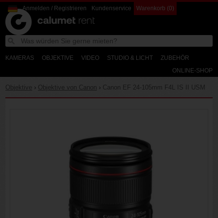
Anmelden / Registrieren
Kundenservice
Warenkorb (0)
Calumet
W
Search
Calumet
d
Photographic
Rent
KAMERAS
OBJEKTIVE
VIDEO
STUDIO & LICHT
ZUBEHÖR
ONLINE-SHOP
Objektive
›
Objektive von Canon
›
Canon EF 24-105mm F4L IS II USM