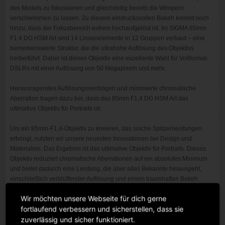
des Models zu fokussieren und gleichzeitig bereits die Wimpern
verschwimmen zu lassen. Zu diesem eindrucksvollen Bokeh kommt noch
hinzu, dass der Fokusbereich extrem hochaufgelöst ist. Im SIGMA 85mm
F1.4 DG HSM Art sind 14 Linsenelemente in 12 Gruppen verbaut – eine
bemerkenswerte Struktur, die die ultrahohe Auflösung des Objektivs
herbeiführt. Daher ist dieses Objektiv eine exzellente Wahl für Vollformat-
DSLRs mit einer Auflösung von 50 Megapixeln und mehr.
Herausragendes Auflösungsvermögen und minimierte chromatische
Aberration tragen dazu bei, dass das 85mm F1,4 DG HSM Art das
ultimative Objektiv für Portraits ist.
Um ein 85mm-F1,4-Objektiv zu kreieren, das solche Spitzenleistungen
erbringt, nutzten wir unsere neuesten Innovationen bei Design und
Materialien. Das Ergebnis ist das ultimative Objektiv für Portraits. Dieses
Objektiv reduziert chromatische Aberrationen auf ein absolutes Minimum
und bietet dadurch eine Leistung, die über alles Bekannte hinausgeht,
einschließlich verblüffender Auflösung und einem traumhaften Bokeh.
Wir möchten unsere Webseite für dich gerne
fortlaufend verbessern und sicherstellen, dass sie
Bildqualität – perfekt für hochauflösende Digitalkameras
zuverlässig und sicher funktioniert.