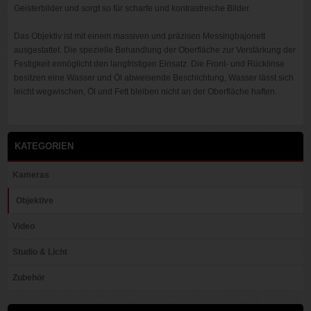
Geisterbilder und sorgt so für scharfe und kontrastreiche Bilder.
Das Objektiv ist mit einem massiven und präzisen Messingbajonett
ausgestattet. Die spezielle Behandlung der Oberfläche zur Verstärkung der
Festigkeit ermöglicht den langfristigen Einsatz. Die Front- und Rücklinse
besitzen eine Wasser und Öl abweisende Beschichtung, Wasser lässt sich
leicht wegwischen, Öl und Fett bleiben nicht an der Oberfläche haften.
KATEGORIEN
Kameras
Objektive
Video
Studio & Licht
Zubehör