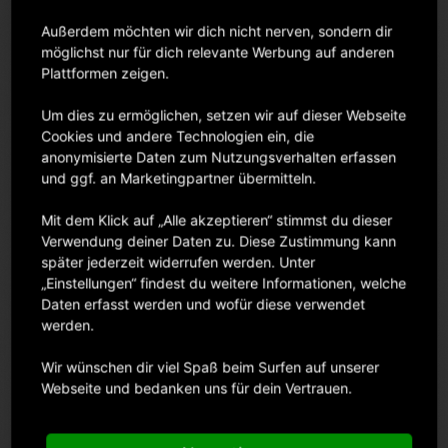
Inzwischen gibt es Vollformat-DSLRs im ultrahohen Megapixelbereich mit
einer Auflösung von 50 oder mehr Megapixeln und nichts bringt das
Außerdem möchten wir dich nicht nerven, sondern dir
Leistungspotenzial dieser Kameras besser zum Vorschein als die Leistung
möglichst nur für dich relevante Werbung auf anderen
des Objektivs. Im SIGMA 85mm F1.4 DG HSM Art sind zwei Elemente aus
Plattformen zeigen.
SLD-Glas (Special Low Dispersion) verbaut sowie ein Element mit
anomaler Teildispersion und hohem Brechungsindex. Diese Eigenschaften
Um dies zu ermöglichen, setzen wir auf dieser Webseite
tragen zu einem klaren Bild über die gesamte Bildebene bei. Darüber
Cookies und andere Technologien ein, die
hinaus minimiert der optische Aufbau sagittale Koma und ermöglicht so
anonymisierte Daten zum Nutzungsverhalten erfassen
eine überragende Bildqualität ohne jegliche Schlierenbildung – selbst bei
und ggf. an Marketingpartner übermitteln.
weit geöffneter Blende.
Mit dem Klick auf „Alle akzeptieren“ stimmst du dieser
Verwendung deiner Daten zu. Diese Zustimmung kann
Unser fünftes F1,4-Objektiv für Vollformat-Sensoren
später jederzeit widerrufen werden. Unter
„Einstellungen“ findest du weitere Informationen, welche
Unter den neuen Produktlinien ist dies unser fünftes F1,4-Objektiv für
Daten erfasst werden und wofür diese verwendet
Kameras mit Vollformat-Sensoren. Wir sind der einzige Objektivhersteller,
werden.
dessen Produktlinie Brennweiten von 20mm bis 85mm mit einer Lichtstärke
von F1,4 abdeckt. In dem neuen Objektiv zeigt sich unsere Erfahrung mit
Wir wünschen dir viel Spaß beim Surfen auf unserer
diesen Spezifikationen und der Anspruch, stets nur das Beste zu bieten.
Webseite und bedanken uns für dein Vertrauen.
Ein wundervolles Bokeh, das nur ein Objektiv mit großer Blende bieten
kann