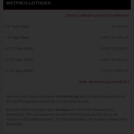
MIETPREIS-LEITFADEN
(Dieser Leitfaden gilt nicht für Aktionen)
1-6 Tage Miete
18.00€ p.T.
7-9 Tage Miete
(-20%) 14.40€ p.T.
10-13 Tage Miete
(-30%) 12.60€ p.T.
14-20 Tage Miete
(-40%) 10.80€ p.T.
21-29 Tage Miete
(-50%) 9.00€ p.T.
(exkl. Versicherung und MwSt.)
Eine von uns abgeschlossene
Versicherung
wird zusätzlich pauschal mit
5% der Rentgebühr berechnet und ist obligatorisch.
Bei jeder Miete ist zudem eine
Kaution
von 50 % des Neuwerts zu
hinterlegen. Für uns bekannte Kunden mit Rechnungskonto kann die
Kaution im Einzelfall entfallen. Die Rückerstattung der Kaution erfolgt nach
Rückgabe.