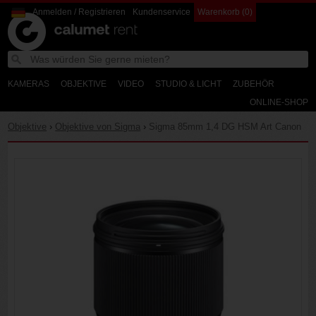
Anmelden / Registrieren
Kundenservice
Warenkorb (0)
Calumet
W
Search
Calumet
d
Photographic
Rent
KAMERAS
OBJEKTIVE
VIDEO
STUDIO & LICHT
ZUBEHÖR
ONLINE-SHOP
Objektive
›
Objektive von Sigma
›
Sigma 85mm 1,4 DG HSM Art Canon