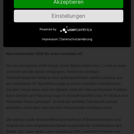
Akzeptieren
SLD-Glaselemente (Special Low Dispersion) und eine optimierte
Einstellungen
Leistungsverteilung helfen, Farblängsfehler zu minimieren. In den
Bereichen vor und hinter dem Fokuspunkt liefert das optische System ein
Powered by
attraktives und natürliches Bokeh, mit einem absolut sanften
Schärfeverlauf, nahezu ohne Schlierenbildung.
Impressum
|
Datenschutzerklärung
Neu entwickelter HSM für einen schnellen AF
Der neu konzipierte HSM (Hyper-Sonic-Motor) liefert eine 1,3-mal so hohe
Drehzahl wie die seines Vorgängers. Selbst bei niedrigen
Geschwindigkeiten bietet er eine außergewöhnlich stabile Leistung und
der verbesserte AF-Algorithmus trägt zu einem schnellen Autofokus bei.
Darüber hinaus kann man am Objektiv dank der Manual-Override-Funktion
durch Drehen am Fokusring sogar im Schärfenachführungs-AF-Modus zum
manuellen Fokus gelangen. So wird der perfekte Fokuspunkt schnell
gefunden, ohne dass man erst den Fokusschalter betätigen muss.
Die nahezu runde Blendenöffnung besteht aus 9 Blendenlamellen und
sorgt für ein sehr angenehmes Bokeh außerhalb der Schärfeebene des
Bildes. Die Super-Multi-Layer-Vergütung (SML) verhindert Reflexe und