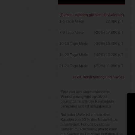
(Dieser Leitfaden gilt nicht für Aktionen)
1-6 Tage Miete
22.00€ p.T.
7-9 Tage Miete
(-20%) 17.60€ p.T.
10-13 Tage Miete
(-30%) 15.40€ p.T.
14-20 Tage Miete
(-40%) 13.20€ p.T.
21-29 Tage Miete
(-50%) 11.00€ p.T.
(exkl. Versicherung und MwSt.)
Eine von uns abgeschlossene
Versicherung
wird zusätzlich
pauschal mit 5% der Rentgebühr
berechnet und ist obligatorisch.
Bei jeder Miete ist zudem eine
Kaution
von 50 % des Neuwerts zu
hinterlegen. Für uns bekannte
Kunden mit Rechnungskonto kann
die Kaution im Einzelfall entfallen. Die