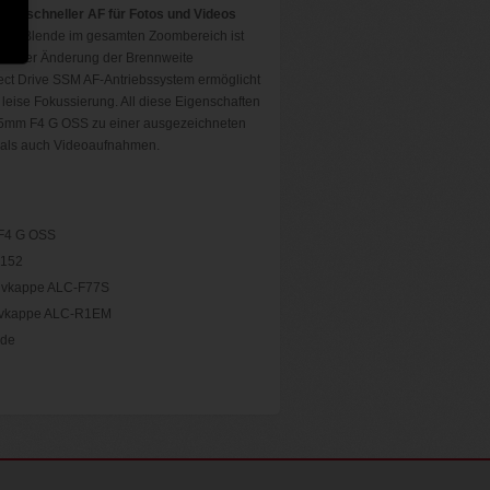
und schneller AF für Fotos und Videos
 F4-Blende im gesamten Zoombereich ist
bei einer Änderung der Brennweite
rect Drive SSM AF-Antriebssystem ermöglicht
, leise Fokussierung. All diese Eigenschaften
5mm F4 G OSS zu einer ausgezeichneten
 als auch Videoaufnahmen.
F4 G OSS
152
tivkappe ALC-F77S
tivkappe ALC-R1EM
nde