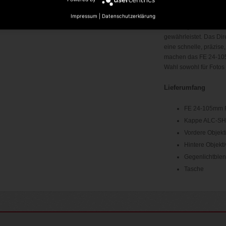
Konstante F4-Blende 
Impressum
|
Datenschutzerklärung
Dank einer konstanten
die Helligkeit selbst 
gewährleistet. Das Di
eine schnelle, präzise
machen das FE 24-10
Wahl sowohl für Fotos
Lieferumfang
FE 24-105mm 
Kappe ALC-SH
Vordere Objek
Hintere Objek
Gegenlichtble
Tasche