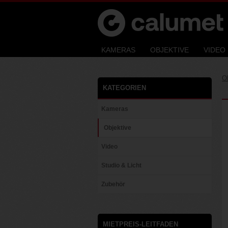
Calumet Rent
Calumet
KAMERAS
OBJEKTIVE
VIDEO
Photographic
O
KATEGORIEN
Kameras
Objektive
Video
Studio & Licht
Zubehör
MIETPREIS-LEITFADEN