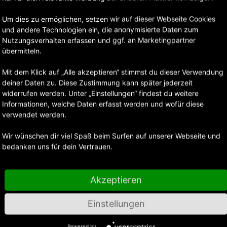
Hervorragende Bildsc
Vier asphärische Ele
Um dies zu ermöglichen, setzen wir auf dieser Webseite Cookies
ED-Glaselemente (Extr
und andere Technologien ein, die anonymisierte Daten zum
Abbildungsfehler minim
Nutzungsverhalten erfassen und ggf. an Marketingpartner
kontrollierte Abbildun
übermitteln.
mit wunderschönem, sa
Highlights, die eine h
Mit dem Klick auf „Alle akzeptieren“ stimmst du dieser Verwendung
fokussierter Bereiche 
deiner Daten zu. Diese Zustimmung kann später jederzeit
Lösung mit einem Obje
widerrufen werden. Unter „Einstellungen“ findest du weitere
Trotz einer exzellent
Informationen, welche Daten erfasst werden und wofür diese
Zoomfaktor beträgt da
verwendet werden.
Design passt auch auf
Systemmobilität und e
Wir wünschen dir viel Spaß beim Surfen auf unserer Webseite und
diesem einen leistungs
bedanken uns für dein Vertrauen.
unterschiedlichsten Mo
Objektiv ist nicht nur
von 24 bis 105mm sehr 
Akzeptieren
Mindestfokusabstands
Nahaufnahmen. Eine opt
Einstellungen
integriert, sodass sch
Hand leichter gelingen
Powered by