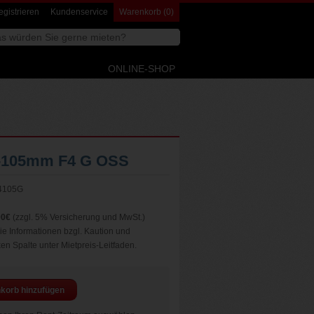
gistrieren
Kundenservice
Warenkorb (0)
Webseite
durchsuchen
ONLINE-SHOP
-105mm F4 G OSS
4105G
00€
(zzgl. 5% Versicherung und MwSt.)
e Informationen bzgl. Kaution und
nken Spalte unter Mietpreis-Leitfaden.
korb hinzufügen