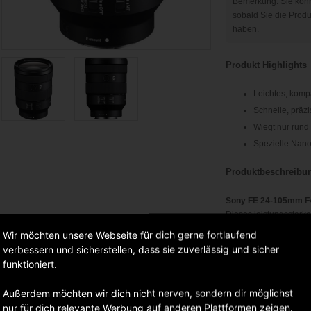
Bemerkung: Sie könn
sobald Sie die Prod
haben.
Produkt Highlights
Leichtes, komp
Schnelle, präzi
Wiegt nur rund
Spezielle Nan
Produktbeschreibu
Sony FE 24-105mm F
Dieses leistungsstark
Blendenöffnung im ge
Wir möchten unsere Webseite für dich gerne fortlaufend
durchgehend hohe Bil
verbessern und sicherstellen, dass sie zuverlässig und sicher
optischen Leistung zei
funktioniert.
Bauweise aus, die für 
sorgen, wie es sich fü
Außerdem möchten wir dich nicht nerven, sondern dir möglichst
nur für dich relevante Werbung auf anderen Plattformen zeigen.