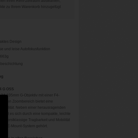
en Ihren Rent-Zeitraum auswählen,
ukte zu Ihrem Warenkorb hinzugefügt
aktes Design
se und leise Autofokusfunktion
 663g
obeschichtung
ng
4 G OSS
e 24-105mm G-Objektiv mit einer F4-
samten Zoombereich bietet eine
dqualität. Neben einer herausragenden
chnet es sich durch eine kompakte, leichte
eine erstklassige Tragbarkeit und Mobilität
r das E-Mount-System gehört.