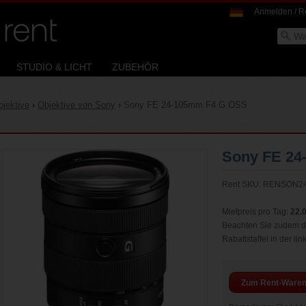
Anmelden / Re
Search
STUDIO & LICHT
ZUBEHÖR
bjektive
›
Objektive von Sony
›
Sony FE 24-105mm F4 G OSS
Sony FE 24
Rent SKU: RENSON2
Mietpreis pro Tag:
22.
Beachten Sie zudem di
Rabattstaffel in der li
Zum Rent-Waren