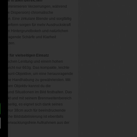
härfe in allen Bereichen
mente minimieren Verzerrungen, während
a-low Dispersion) chromatische
ieren. Eine zirkulare Blende und sorgfältig
gsfehlerform sorgen für mehr Ausdruckskraft
nften Hintergrundbokeh und natürlichen
erausragende Schärfe und Klarheit
ergänzen.
ktiv für vielseitigen Einsatz
en optischen Leistung und einem hohen
s Gewicht nur 663g. Das kompakte, leichte
 E-Mount-Objektive, um eine herausragende
infache Handhabung zu gewährleisten. Mit
starken Objektiv kannst du die
tive und Situationen im Bild festhalten. Das
 kompakt und mit seinem Brennweitenbereich
vielseitig, es eignet sich dank seines
 von nur 38cm auch für beeindruckende
ische Bildstabilisierung ist ebenfalls
arfe, verwacklungsfreie Aufnahmen aus der
.