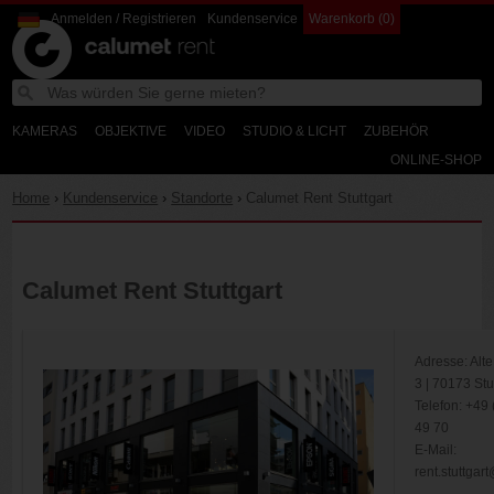
Anmelden / Registrieren
Kundenservice
Warenkorb (0)
Calumet
W
Search
Calumet
d
Photographic
Rent
KAMERAS
OBJEKTIVE
VIDEO
STUDIO & LICHT
ZUBEHÖR
ONLINE-SHOP
Home
›
Kundenservice
›
Standorte
›
Calumet Rent Stuttgart
Calumet Rent Stuttgart
Adresse: Alte
3 | 70173 Stu
Telefon: +49 
49 70
E-Mail:
rent.stuttgar