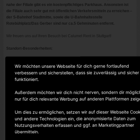
nahe der Filiale gibt es ein kostenpflichtiges Parkhaus. Ansonsten ist
die Filiale auch sehr gut mit öffentlichen Verkehrsmitteln zu erreichen –
der S-Bahnhof Stadtmitte, sowie die U-Bahnhaltestelle
Rotebühlplatz/Das Gerber sind nur ca.5 Gehminuten entfernt.
Wir freuen uns auf Ihren Besuch bei Calumet Rent in Stuttgart!
Standort-Besonderheiten:
Parkplätze:
Wir möchten unsere Webseite für dich gerne fortlaufend
Das Kronprinzparkhaus ist einen Steinwurf entfernt.
verbessern und sicherstellen, dass sie zuverlässig und sicher
funktioniert.
Erreichbarkeit mit öffentlichen Verkehrsmitteln:
Die Filiale bietet eine perfekte Anbindung durch S-Bahn, U-Bahn und
Außerdem möchten wir dich nicht nerven, sondern dir möglic
Bus.
nur für dich relevante Werbung auf anderen Plattformen zeig
Zentrale Lage:
Die Filiale in Stuttgart liegt zentral in der Innenstadt.
Um dies zu ermöglichen, setzen wir auf dieser Webseite Cook
und andere Technologien ein, die anonymisierte Daten zum
Behindertengerechter Zugang:
Nutzungsverhalten erfassen und ggf. an Marketingpartner
Es gibt einen behindertengerechten Zugang zu unseren
übermitteln.
Räumlichkeiten.