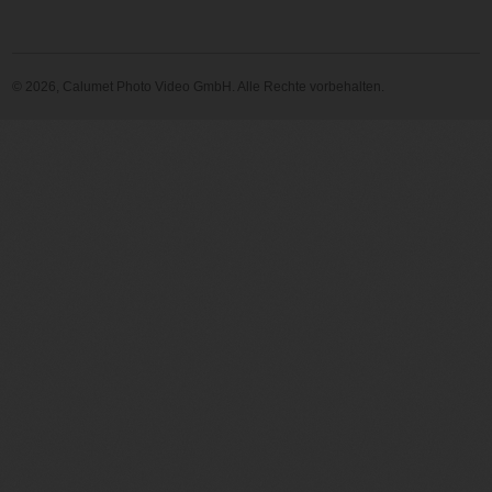
© 2026, Calumet Photo Video GmbH. Alle Rechte vorbehalten.