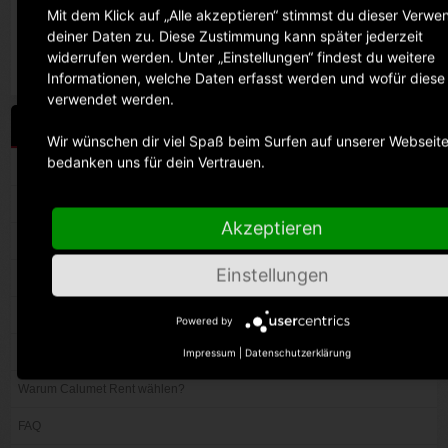
Mit dem Klick auf „Alle akzeptieren“ stimmst du dieser Verw
Große Ausstellungsfläche:
deiner Daten zu. Diese Zustimmung kann später jederzeit
Über 600 qm Ausstellungsfläche mit über 2000 Artikeln vor Ort.
widerrufen werden. Unter „Einstellungen“ findest du weitere
Informationen, welche Daten erfasst werden und wofür diese
verwendet werden.
ANDERE SEITEN
Wir wünschen dir viel Spaß beim Surfen auf unserer Webseit
bedanken uns für dein Vertrauen.
Kundenservice
Standorte
Akzeptieren
So funktionierts
Einstellungen
Rent-Bedingungen
Tarifuebersicht
Powered by
Versicherung
Impressum
|
Datenschutzerklärung
Warum Calumet Rent wählen?
FAQ